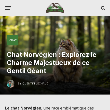
CHAT
Chat Norvégien : Explorez le
Charme Majestueux de ce
Gentil Géant
BY
QUENTIN LÉCHAUD
Le chat Norvégien
, une race emblématique des