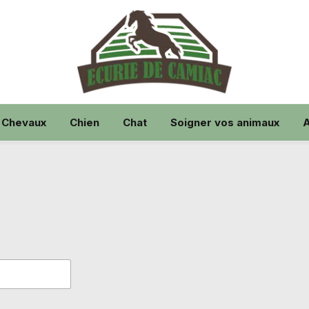
Chevaux
Chien
Chat
Soigner vos animaux
A