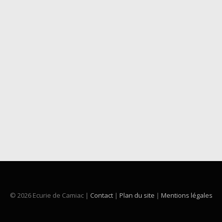
© 2026 Ecurie de Camiac |
Contact
|
Plan du site
|
Mentions légales